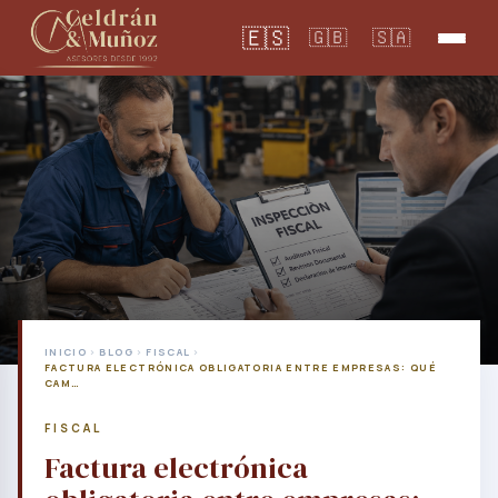
🇪🇸
🇬🇧
🇸🇦
INICIO
›
BLOG
›
FISCAL
›
FACTURA ELECTRÓNICA OBLIGATORIA ENTRE EMPRESAS: QUÉ
CAM…
FISCAL
Factura electrónica