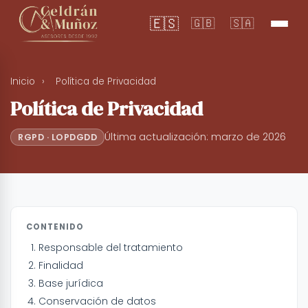
🇪🇸
🇬🇧
🇸🇦
Inicio
›
Política de Privacidad
Política de Privacidad
Última actualización: marzo de 2026
RGPD · LOPDGDD
CONTENIDO
Responsable del tratamiento
Finalidad
Base jurídica
Conservación de datos