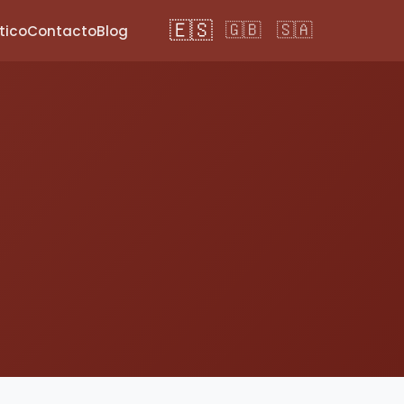
🇪🇸
🇬🇧
🇸🇦
tico
Contacto
Blog