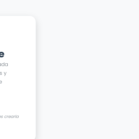
e
ada
s y
e
s crearla