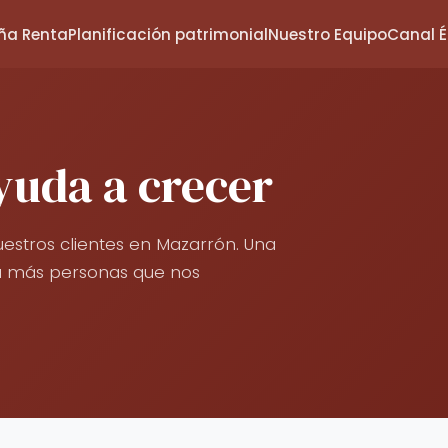
a Renta
Planificación patrimonial
Nuestro Equipo
Canal É
yuda a crecer
estros clientes en Mazarrón. Una
 a más personas que nos