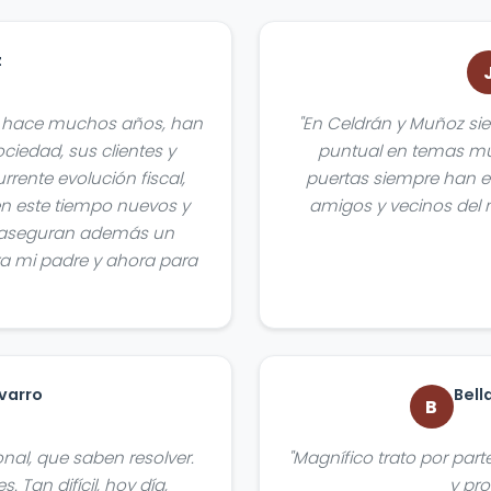
z
de hace muchos años, han
"En Celdrán y Muñoz si
ciedad, sus clientes y
puntual en temas mu
rrente evolución fiscal,
puertas siempre han es
en este tiempo nuevos y
amigos y vecinos del 
e aseguran además un
ra mi padre y ahora para
varro
Bell
B
al, que saben resolver.
"Magnífico trato por par
 Tan difícil, hoy día,
y pro